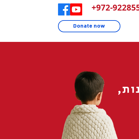
972-922855
Donate now
ות,