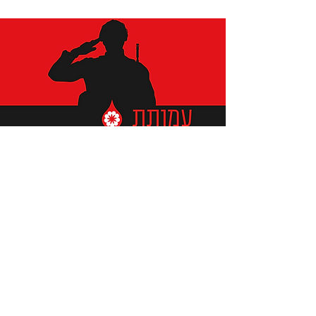
תומכים ביתומים ובמשפחות
החיילים וכוחות הביטחון, שחרפו
נפשם על הגנת המולדת ואינם
עוד איתנו.