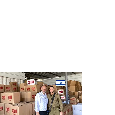
Distribution
Distribution
of food labels
of food on
of leading
Saturdays
chains
and holidays
to thousands
of families