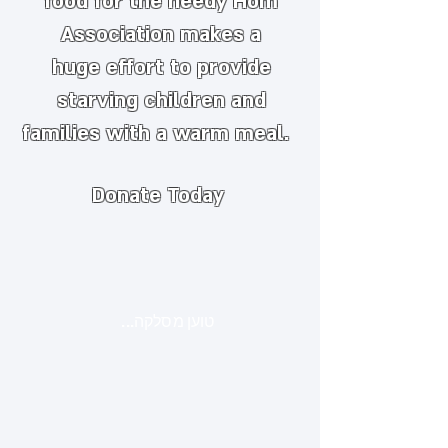
food for the needy
​
Hom
Association makes a
huge
effort to provide
starving children and
families with a warm meal.
Donate Today
טוען מסלקה...