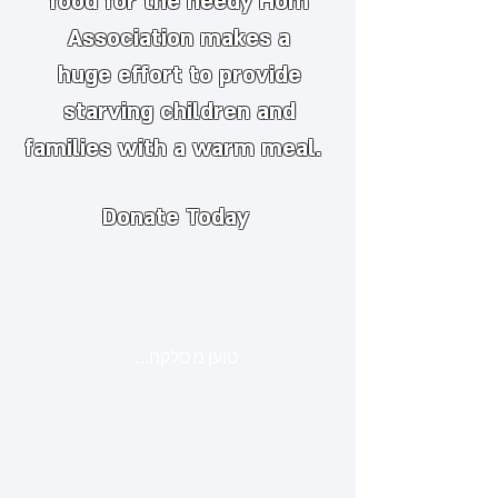
food for the needy
​
Hom
Association makes a
huge
effort to provide
starving children and
families with a warm meal.
Donate Today
טוען מסלקה...