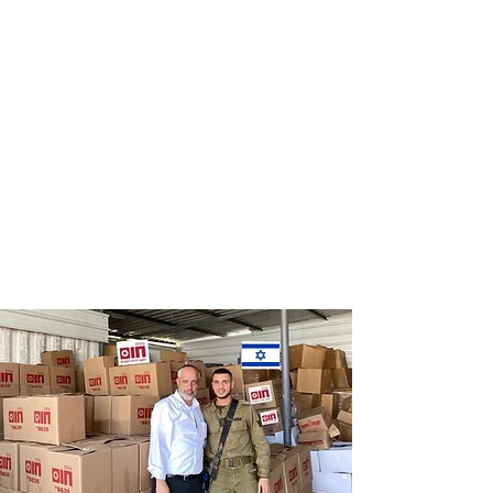
Distribution
Distribution
of food labels
of food on
of leading
Saturdays
chains
and holidays
to thousands
of families