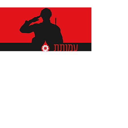
תומכים ביתומים ובמשפחות
החיילים וכוחות הביטחון, שחרפו
נפשם על הגנת המולדת ואינם
עוד איתנו.