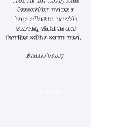
food for the needy
​
Hom
Association makes a
huge
effort to provide
starving children and
families with a warm meal.
Donate Today
טוען מסלקה...