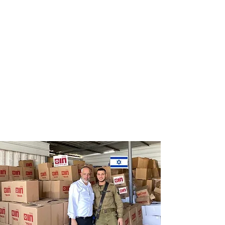
Distribution
Distribution
of food labels
of food on
of leading
Saturdays
chains
and holidays
to thousands
of families