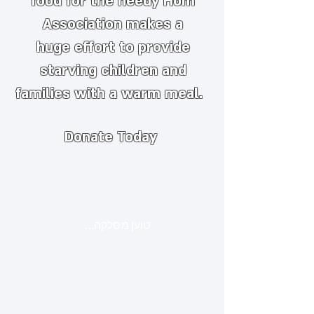
food for the needy
​
Hom
Association makes a
huge
effort to provide
starving children and
families with a warm meal.
Donate Today
טוען מסלקה...