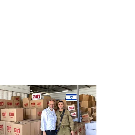
Distribution
Distribution
of food labels
of food on
of leading
Saturdays
chains
and holidays
to thousands
of families