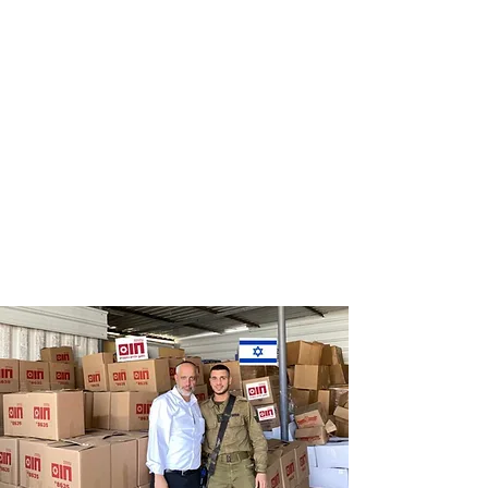
Distribution
Distribution
of food labels
of food on
of leading
Saturdays
chains
and holidays
to thousands
of families