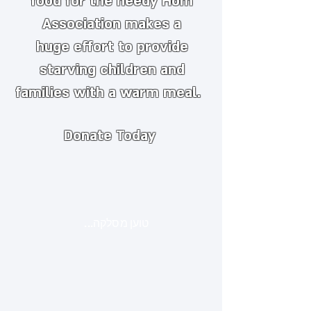
food for the needy
​
Hom
Association makes a
huge
effort to provide
starving children and
families with a warm meal.
Donate Today
טוען מסלקה...