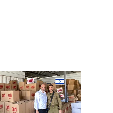
Distribution
Distribution
of food labels
of food on
of leading
Saturdays
chains
and holidays
to thousands
of families