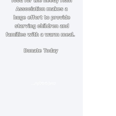
food for the needy
​
Hom
Association makes a
huge
effort to provide
starving children and
families with a warm meal.
Donate Today
טוען מסלקה...