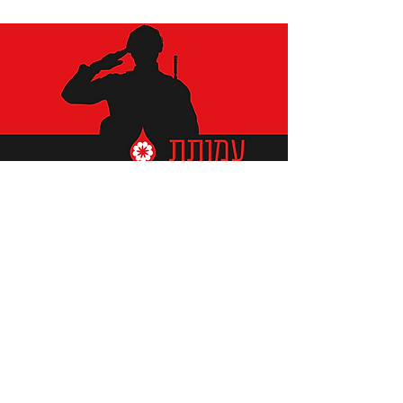
תומכים ביתומים ובמשפחות
החיילים וכוחות הביטחון, שחרפו
נפשם על הגנת המולדת ואינם
עוד איתנו.