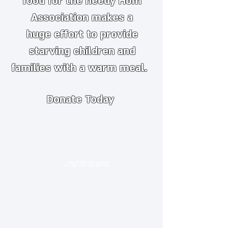
food for the needy
​
Hom
Association makes a
huge
effort to provide
starving children and
families with a warm meal.
Donate Today
טוען מסלקה...