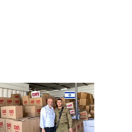
Distribution
Distribution
of food labels
of food on
of leading
Saturdays
chains
and holidays
to thousands
of families