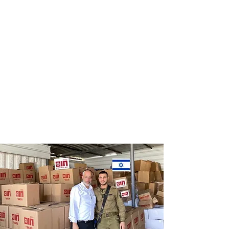
Distribution
Distribution
of food labels
of food on
of leading
Saturdays
chains
and holidays
to thousands
of families