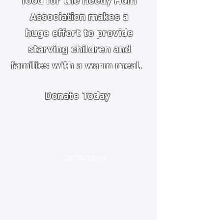
food for the needy
​
Hom
Association makes a
huge
effort to provide
starving children and
families with a warm meal.
Donate Today
טוען מסלקה...