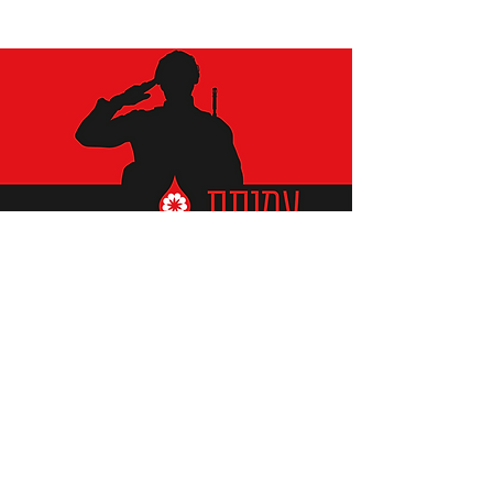
תומכים ביתומים ובמשפחות
החיילים וכוחות הביטחון, שחרפו
נפשם על הגנת המולדת ואינם
עוד איתנו.