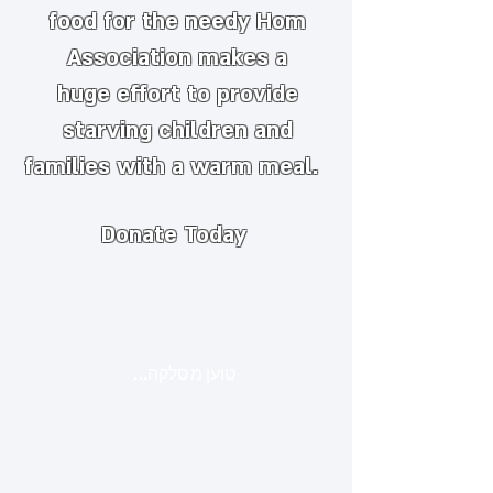
food for the needy
​
Hom
Association makes a
huge
effort to provide
starving children and
families with a warm meal.
Donate Today
טוען מסלקה...