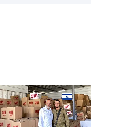
Distribution
Distribution
of food labels
of food on
of leading
Saturdays
chains
and holidays
to thousands
of families