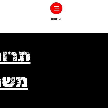
menu
תרומ
משרת