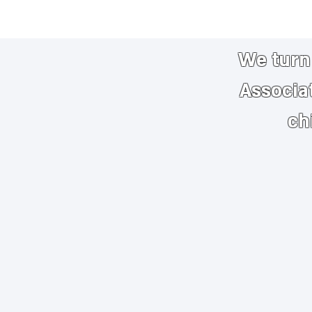
We turn 
Associa
ch