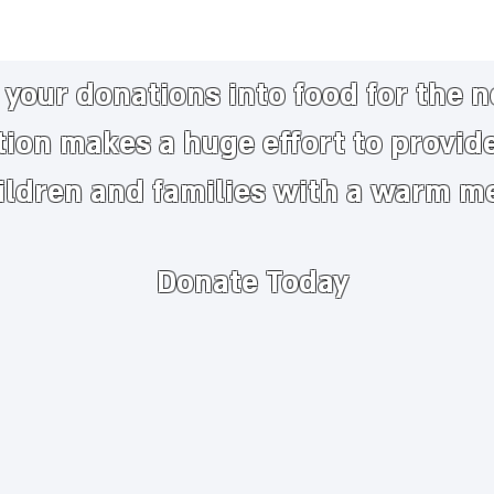
your donations into food for the 
tion makes a huge
effort to provid
ildren and families with a warm m
Donate Today