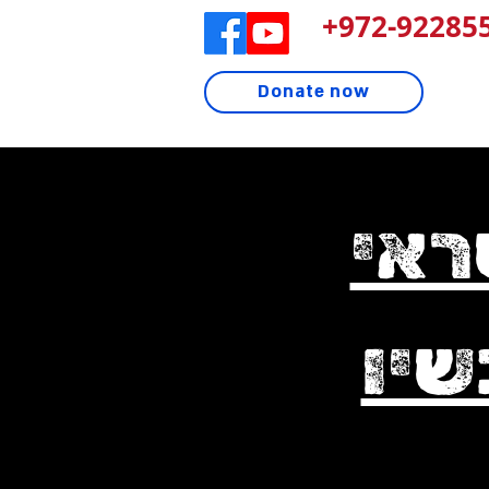
972-922855
Donate now
ראי
שיו