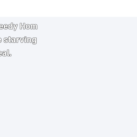
needy
​
Hom
e starving
eal.