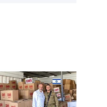
Distribution
Distribution
of food labels
of food on
of leading
Saturdays
chains
and holidays
to thousands
of families