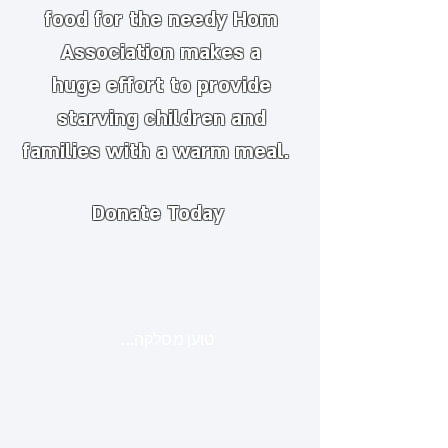
food for the needy
​
Hom
Association makes a
huge
effort to provide
starving children and
families with a warm meal.
Donate Today
טוען מסלקה...