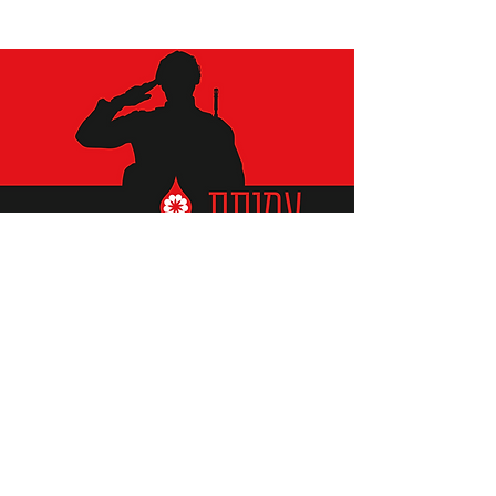
תומכים ביתומים ובמשפחות
החיילים וכוחות הביטחון, שחרפו
נפשם על הגנת המולדת ואינם
עוד איתנו.