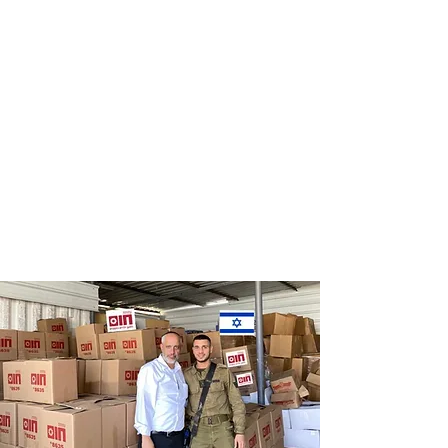
Distribution
Distribution
of food labels
of food on
of leading
Saturdays
chains
and holidays
to thousands
of families