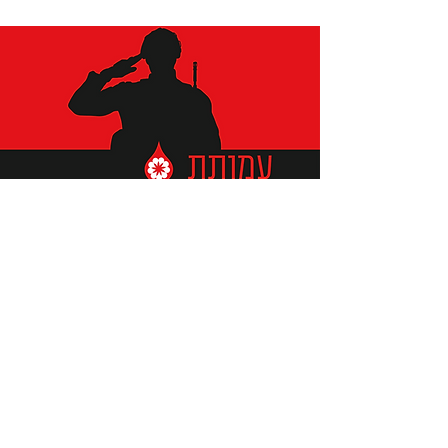
תומכים ביתומים ובמשפחות
החיילים וכוחות הביטחון, שחרפו
נפשם על הגנת המולדת ואינם
עוד איתנו.