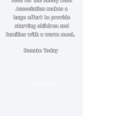
food for the needy
​
Hom
Association makes a
huge
effort to provide
starving children and
families with a warm meal.
Donate Today
טוען מסלקה...