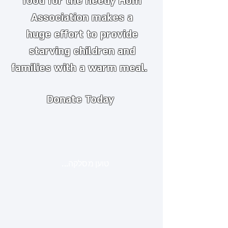
food for the needy
​
Hom
Association makes a
huge
effort to provide
starving children and
families with a warm meal.
Donate Today
טוען מסלקה...