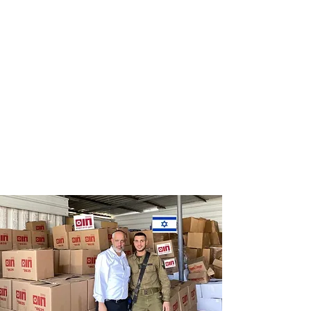
Distribution
Distribution
of food labels
of food on
of leading
Saturdays
chains
and holidays
to thousands
of families