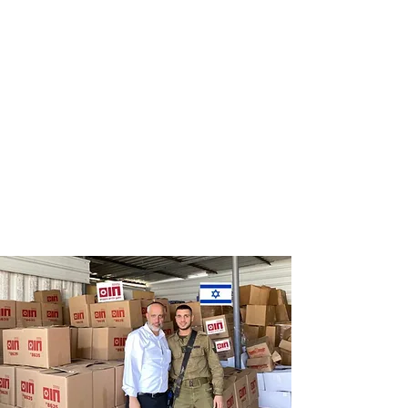
Distribution
Distribution
of food labels
of food on
of leading
Saturdays
chains
and holidays
to thousands
of families