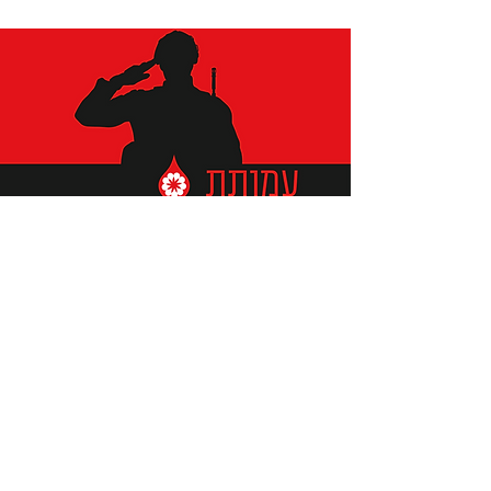
תומכים ביתומים ובמשפחות
החיילים וכוחות הביטחון, שחרפו
נפשם על הגנת המולדת ואינם
עוד איתנו.