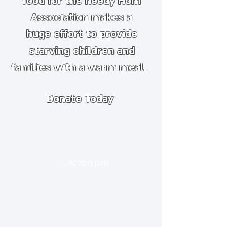
food for the needy
​
Hom
Association makes a
huge
effort to provide
starving children and
families with a warm meal.
Donate Today
טוען מסלקה...