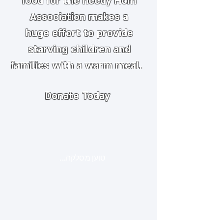
food for the needy
​
Hom
Association makes a
huge
effort to provide
starving children and
families with a warm meal.
Donate Today
טוען מסלקה...