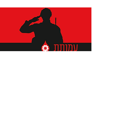
תומכים ביתומים ובמשפחות
החיילים וכוחות הביטחון, שחרפו
נפשם על הגנת המולדת ואינם
עוד איתנו.