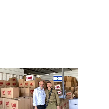
Distribution
Distribution
of food labels
of food on
of leading
Saturdays
chains
and holidays
to thousands
of families