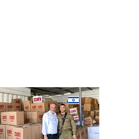
Distribution
Distribution
of food labels
of food on
of leading
Saturdays
chains
and holidays
to thousands
of families