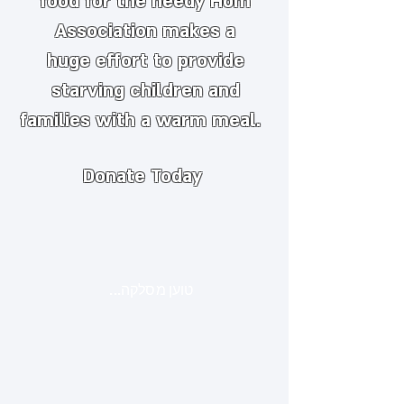
food for the needy
​
Hom
Association makes a
huge
effort to provide
starving children and
families with a warm meal.
Donate Today
טוען מסלקה...