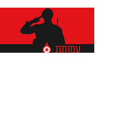
תומכים ביתומים ובמשפחות
החיילים וכוחות הביטחון, שחרפו
נפשם על הגנת המולדת ואינם
עוד איתנו.