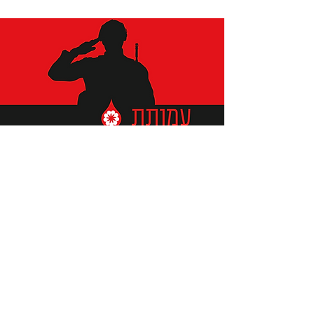
תומכים ביתומים ובמשפחות
החיילים וכוחות הביטחון, שחרפו
נפשם על הגנת המולדת ואינם
עוד איתנו.