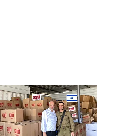
Distribution
Distribution
of food labels
of food on
of leading
Saturdays
chains
and holidays
to thousands
of families