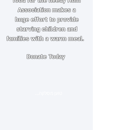
food for the needy
​
Hom
Association makes a
huge
effort to provide
starving children and
families with a warm meal.
Donate Today
טוען מסלקה...