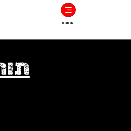
menu
תור