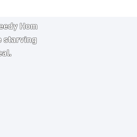
needy
​
Hom
e starving
eal.