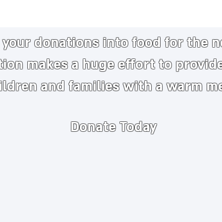
your donations into food for the 
tion makes a huge
effort to provid
ildren and families with a warm m
Donate Today