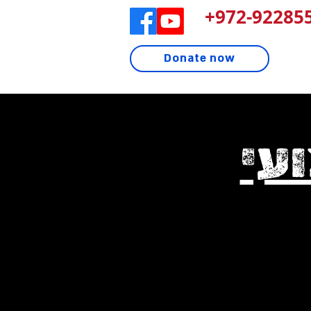
972-922855
Donate now
עי