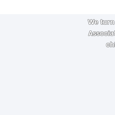
We turn 
Associa
ch