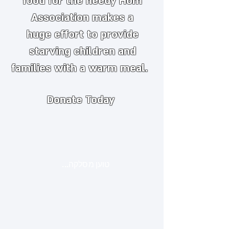
food for the needy
​
Hom
Association makes a
huge
effort to provide
starving children and
families with a warm meal.
Donate Today
טוען מסלקה...