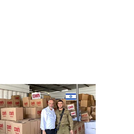
Distribution
Distribution
of food labels
of food on
of leading
Saturdays
chains
and holidays
to thousands
of families