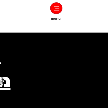
menu
ת
מש