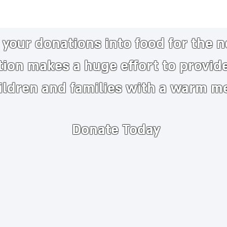
your donations into food for the 
tion makes a huge
effort to provid
ildren and families with a warm m
Donate Today