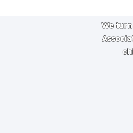
We turn 
Associa
ch