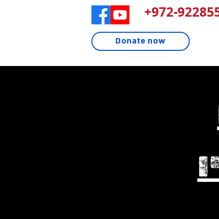
972-922855
Donate now
ו