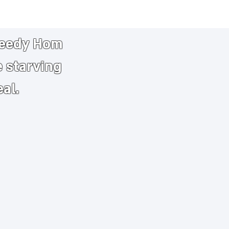
needy
​
Hom
e starving
eal.