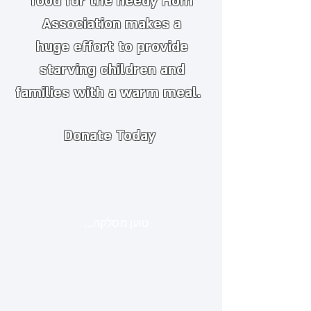
food for the needy
​
Hom
Association makes a
huge
effort to provide
starving children and
families with a warm meal.
Donate Today
טוען מסלקה...