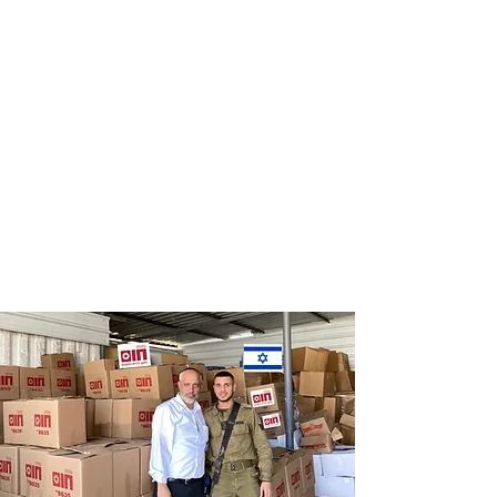
Distribution
Distribution
of food labels
of food on
of leading
Saturdays
chains
and holidays
to thousands
of families