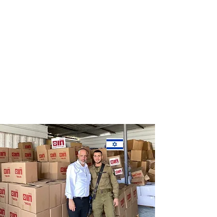
Distribution
Distribution
of food labels
of food on
of leading
Saturdays
chains
and holidays
to thousands
of families