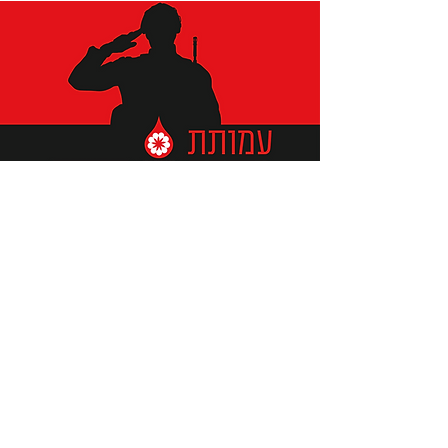
תומכים ביתומים ובמשפחות
החיילים וכוחות הביטחון, שחרפו
נפשם על הגנת המולדת ואינם
עוד איתנו.