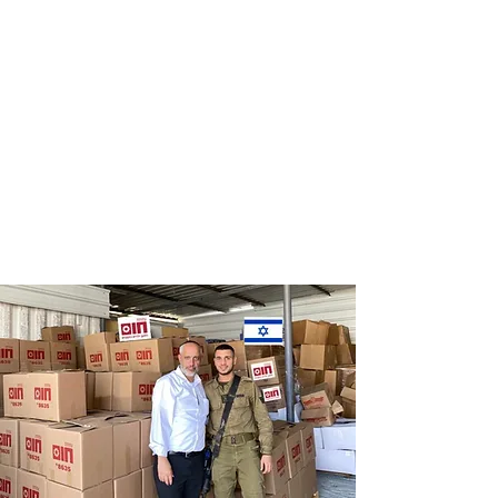
Distribution
Distribution
of food labels
of food on
of leading
Saturdays
chains
and holidays
to thousands
of families