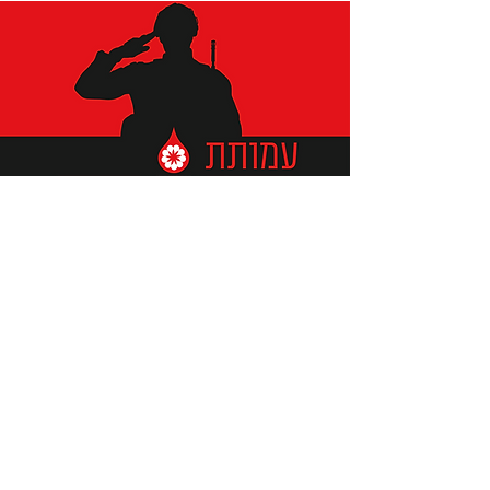
תומכים ביתומים ובמשפחות
החיילים וכוחות הביטחון, שחרפו
נפשם על הגנת המולדת ואינם
עוד איתנו.