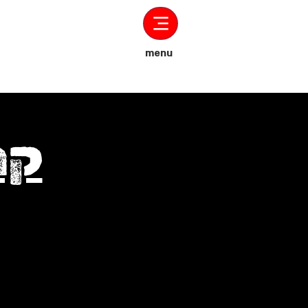
menu
קר