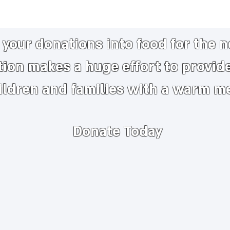
your donations into food for the 
tion makes a huge
effort to provid
ildren and families with a warm m
Donate Today