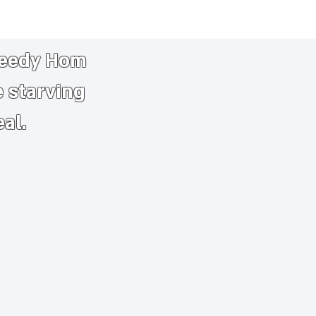
needy
​
Hom
e starving
eal.