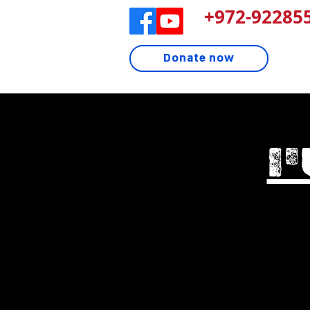
972-922855
Donate now
ו