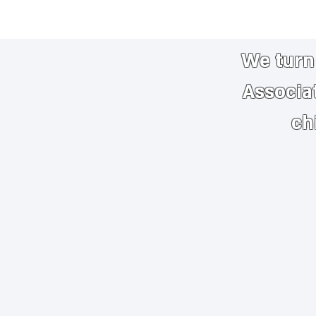
We turn 
Associa
ch