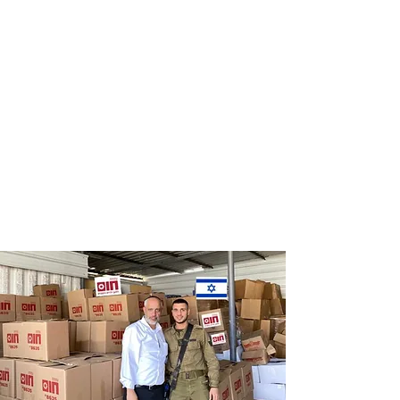
Distribution
Distribution
of food labels
of food on
of leading
Saturdays
chains
and holidays
to thousands
of families