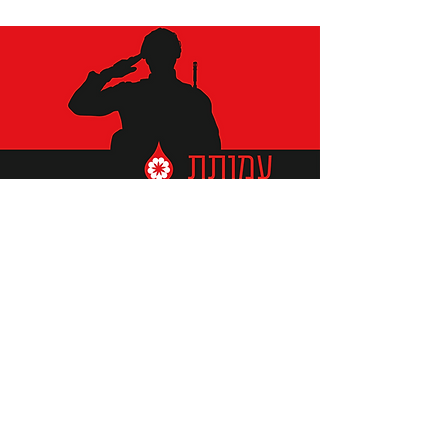
תומכים ביתומים ובמשפחות
החיילים וכוחות הביטחון, שחרפו
נפשם על הגנת המולדת ואינם
עוד איתנו.