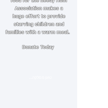
food for the needy
​
Hom
Association makes a
huge
effort to provide
starving children and
families with a warm meal.
Donate Today
טוען מסלקה...