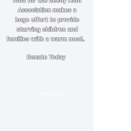
food for the needy
​
Hom
Association makes a
huge
effort to provide
starving children and
families with a warm meal.
Donate Today
טוען מסלקה...