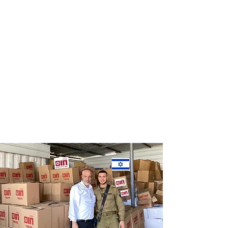
Distribution
Distribution
of food labels
of food on
of leading
Saturdays
chains
and holidays
to thousands
of families