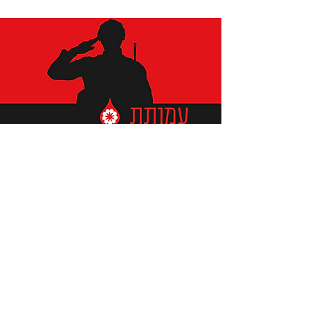
תומכים ביתומים ובמשפחות
החיילים וכוחות הביטחון, שחרפו
נפשם על הגנת המולדת ואינם
עוד איתנו.