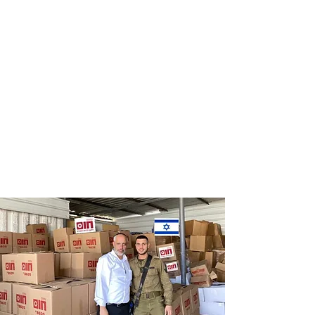
Distribution
Distribution
of food labels
of food on
of leading
Saturdays
chains
and holidays
to thousands
of families