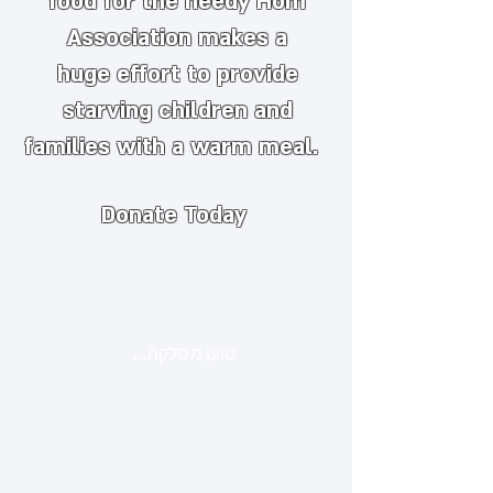
food for the needy
​
Hom
Association makes a
huge
effort to provide
starving children and
families with a warm meal.
Donate Today
טוען מסלקה...