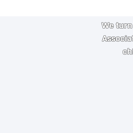
We turn 
Associa
ch