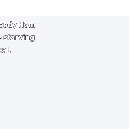
needy
​
Hom
e starving
eal.