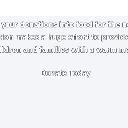
your donations into food for the 
tion makes a huge
effort to provid
ildren and families with a warm m
Donate Today