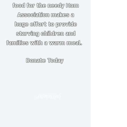
food for the needy
​
Hom
Association makes a
huge
effort to provide
starving children and
families with a warm meal.
Donate Today
טוען מסלקה...