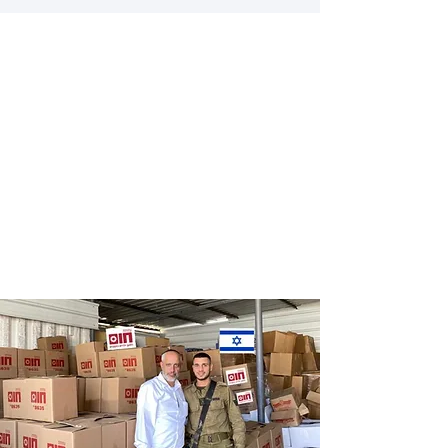
Distribution
Distribution
of food labels
of food on
of leading
Saturdays
chains
and holidays
to thousands
of families