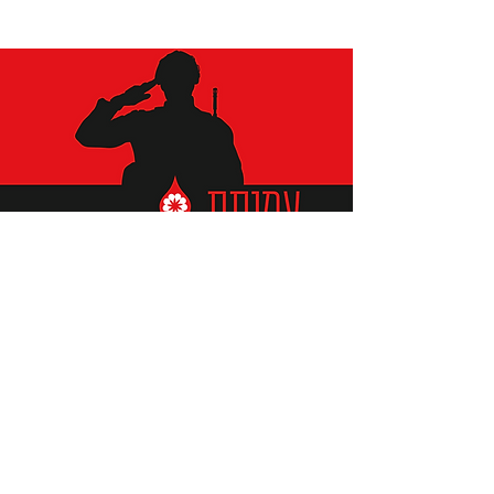
תומכים ביתומים ובמשפחות
החיילים וכוחות הביטחון, שחרפו
נפשם על הגנת המולדת ואינם
עוד איתנו.