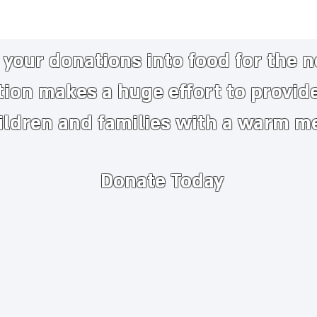
your donations into food for the 
tion makes a huge
effort to provid
ildren and families with a warm m
Donate Today