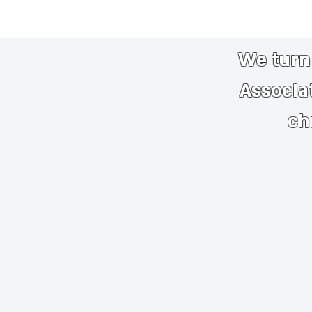
We turn 
Associa
ch