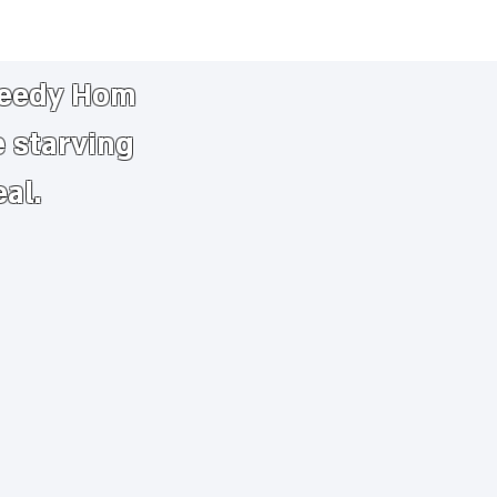
needy
​
Hom
e starving
eal.