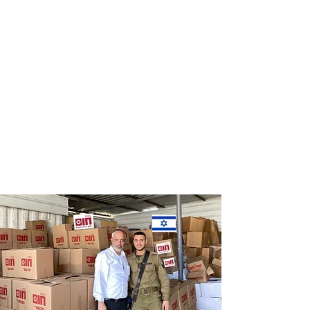
Distribution
Distribution
of food labels
of food on
of leading
Saturdays
chains
and holidays
to thousands
of families