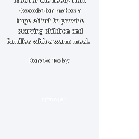
food for the needy
​
Hom
Association makes a
huge
effort to provide
starving children and
families with a warm meal.
Donate Today
טוען מסלקה...