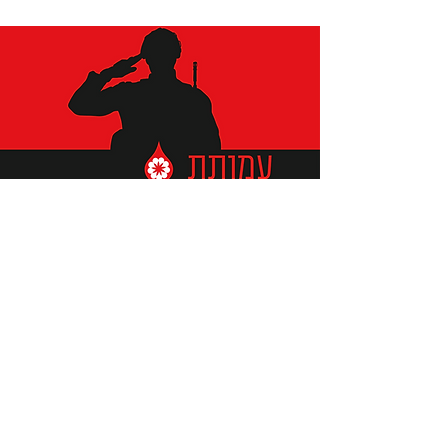
תומכים ביתומים ובמשפחות
החיילים וכוחות הביטחון, שחרפו
נפשם על הגנת המולדת ואינם
עוד איתנו.