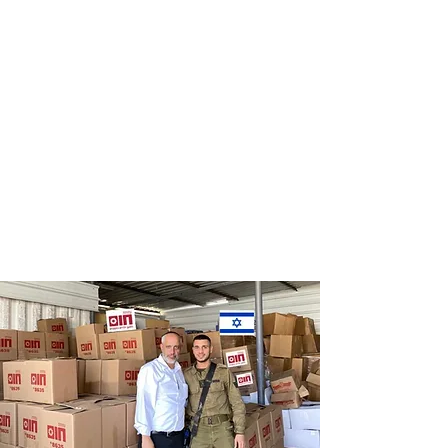
Distribution
Distribution
of food labels
of food on
of leading
Saturdays
chains
and holidays
to thousands
of families