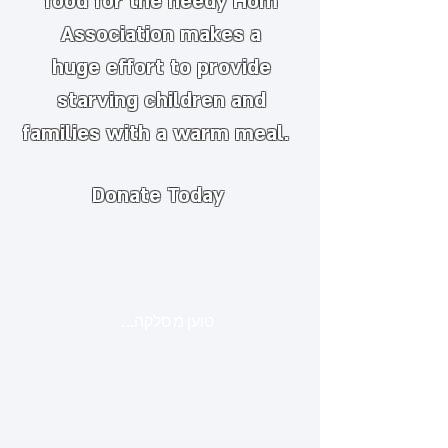
food for the needy
​
Hom
Association makes a
huge
effort to provide
starving children and
families with a warm meal.
Donate Today
טוען מסלקה...