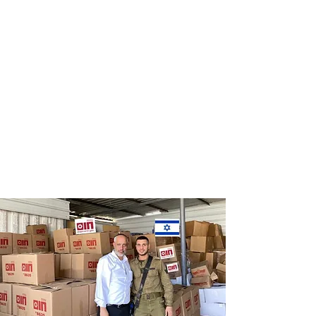
Distribution
Distribution
of food labels
of food on
of leading
Saturdays
chains
and holidays
to thousands
of families