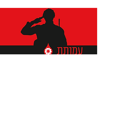
תומכים ביתומים ובמשפחות
החיילים וכוחות הביטחון, שחרפו
נפשם על הגנת המולדת ואינם
עוד איתנו.