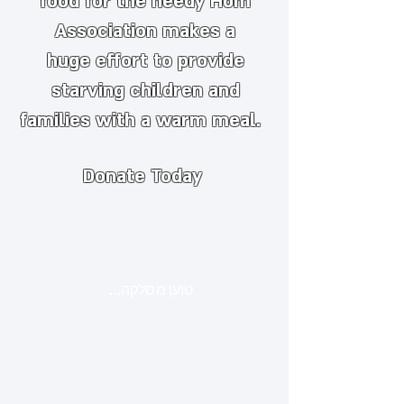
food for the needy
​
Hom
Association makes a
huge
effort to provide
starving children and
families with a warm meal.
Donate Today
טוען מסלקה...