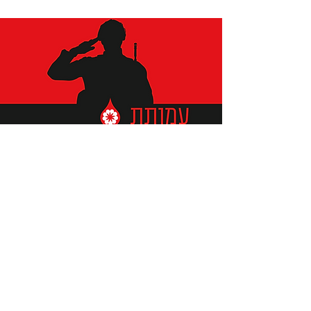
תומכים ביתומים ובמשפחות
החיילים וכוחות הביטחון, שחרפו
נפשם על הגנת המולדת ואינם
עוד איתנו.