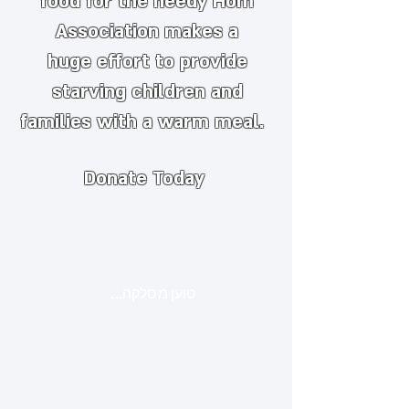
food for the needy
​
Hom
Association makes a
huge
effort to provide
starving children and
families with a warm meal.
Donate Today
טוען מסלקה...