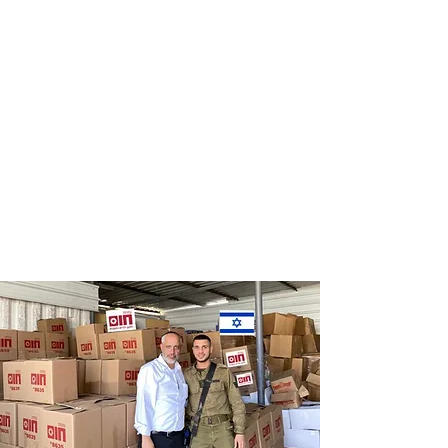
Distribution
Distribution
of food labels
of food on
of leading
Saturdays
chains
and holidays
to thousands
of families