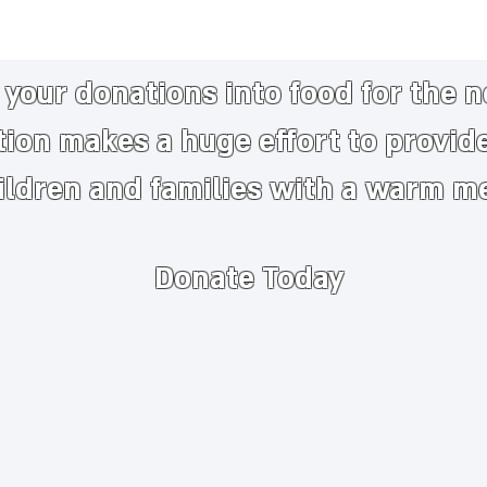
your donations into food for the 
tion makes a huge
effort to provid
ildren and families with a warm m
Donate Today