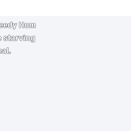
needy
​
Hom
e starving
eal.