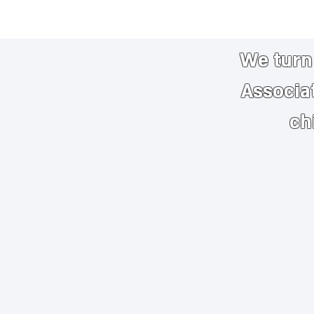
We turn 
Associa
ch