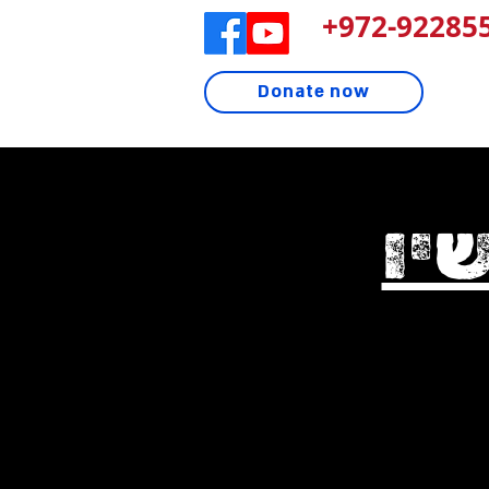
972-922855
Donate now
יו