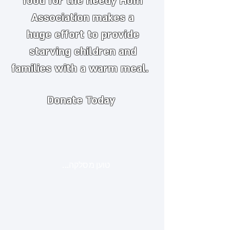
food for the needy
​
Hom
Association makes a
huge
effort to provide
starving children and
families with a warm meal.
Donate Today
טוען מסלקה...