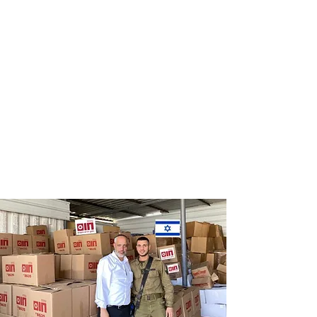
Distribution
Distribution
of food labels
of food on
of leading
Saturdays
chains
and holidays
to thousands
of families