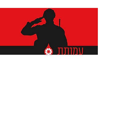
תומכים ביתומים ובמשפחות
החיילים וכוחות הביטחון, שחרפו
נפשם על הגנת המולדת ואינם
עוד איתנו.