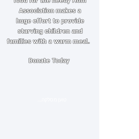
food for the needy
​
Hom
Association makes a
huge
effort to provide
starving children and
families with a warm meal.
Donate Today
טוען מסלקה...