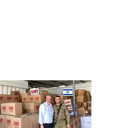
Distribution
Distribution
of food labels
of food on
of leading
Saturdays
chains
and holidays
to thousands
of families