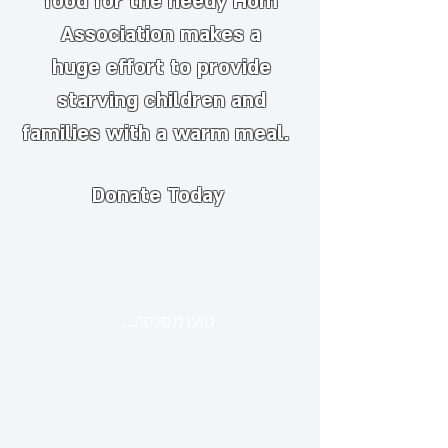
food for the needy
​
Hom
Association makes a
huge
effort to provide
starving children and
families with a warm meal.
Donate Today
טוען מסלקה...