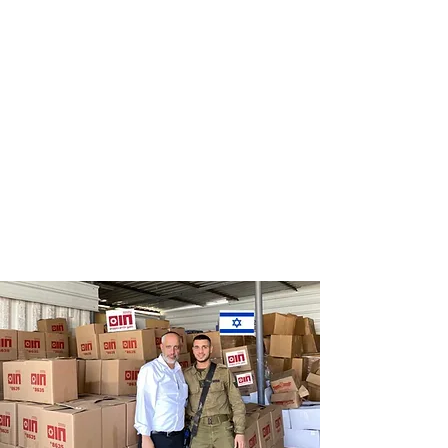
Distribution
Distribution
of food labels
of food on
of leading
Saturdays
chains
and holidays
to thousands
of families