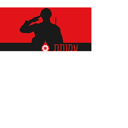
תומכים ביתומים ובמשפחות
החיילים וכוחות הביטחון, שחרפו
נפשם על הגנת המולדת ואינם
עוד איתנו.