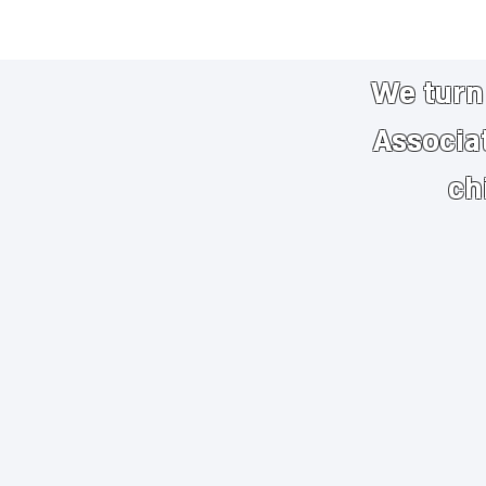
We turn 
Associa
ch