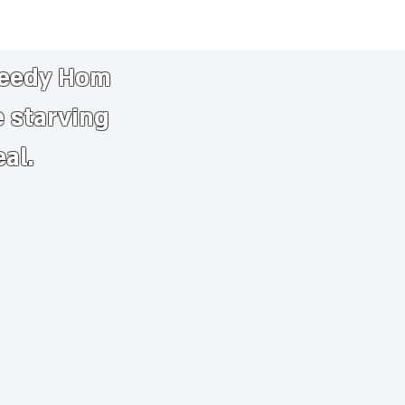
needy
​
Hom
e starving
eal.