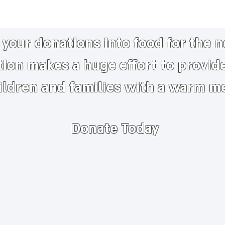
your donations into food for the 
tion makes a huge
effort to provid
ildren and families with a warm m
Donate Today