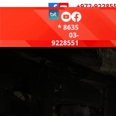
972-922855
Donate now
8635 *
03-
9228551