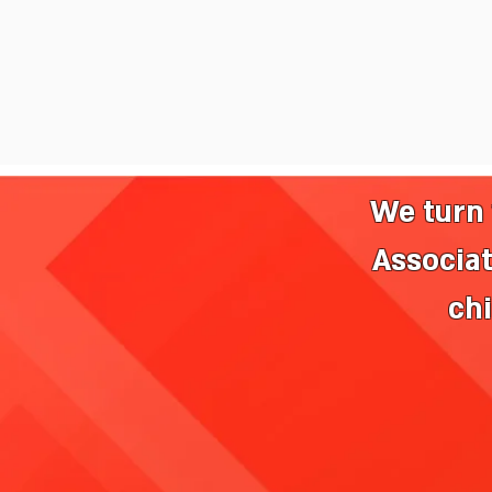
We turn 
Associa
ch