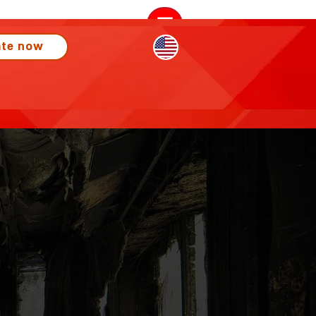
Menu
te now
menu