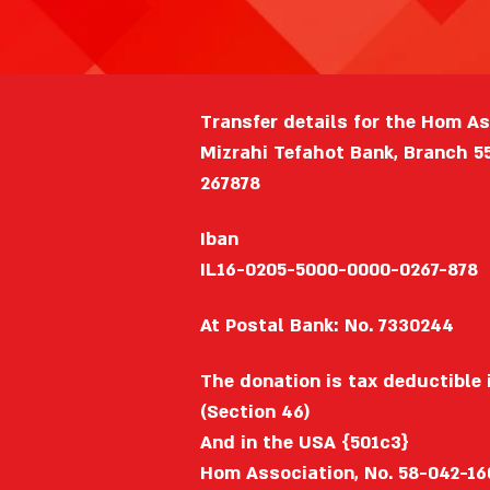
Transfer details for the Hom A
Mizrahi Tefahot Bank, Branch 5
267878
Iban
IL16-0205-5000-0000-0267-878
At Postal Bank: No. 7330244
The donation is tax deductible i
(Section 46)
And in the USA {501c3}
Hom Association, No. 58-042-16