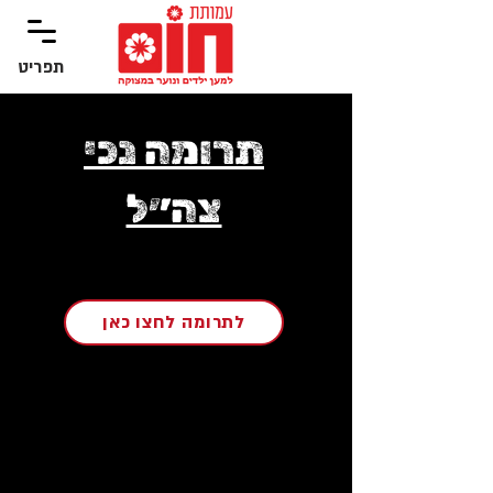
תפריט
‏תפריט
תרומה נכי
צה״ל
לתרומה לחצו כאן