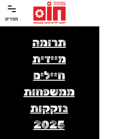
תפריט
‏תפריט
תרומה
מיידית
חיילים
ממשפחות
נזקקות
2025