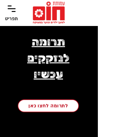
תפריט
‏תפריט
תרומה
לנזקקים
עכשיו
לתרומה לחצו כאן