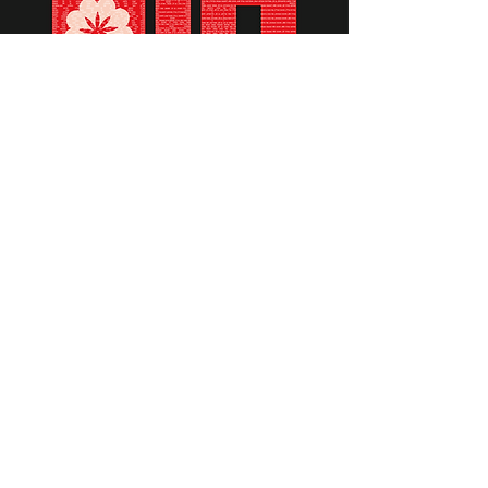
תומכים ביתומים ובמשפחות
החיילים וכוחות הביטחון, שחרפו
נפשם על הגנת המולדת ואינם
עוד איתנו.
לתרומה לחצו כאן