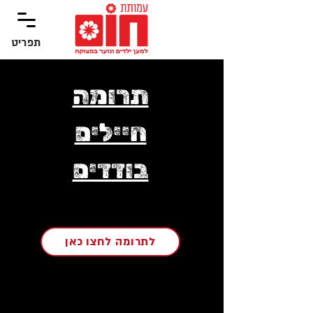
תפריט
‏תפריט
תרומה
חיילים
בודדים
לתרומה לחצו כאן