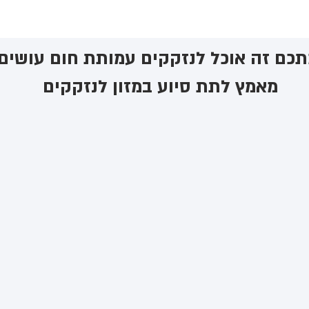
כם זה אוכל לנזקקים ​עמותת חום עושים
מאמץ לתת סיוע במזון לנזקקים