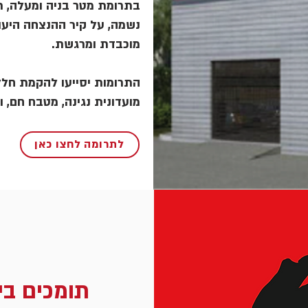
בתרומת מטר בניה ומעלה, תו
נשמה, על קיר ההנצחה היעו
מוכבדת ומרגשת.
התרומות יסייעו להקמת חללי
מועדונית נגינה, מטבח חם, ו
לתרומה לחצו כאן
תומכים בי