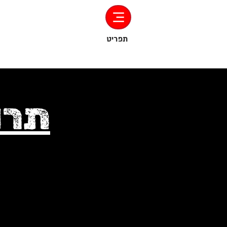
‏תפריט
תרו