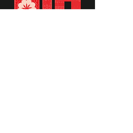
תומכים ביתומים ובמשפחות
החיילים וכוחות הביטחון, שחרפו
נפשם על הגנת המולדת ואינם
עוד איתנו.
לתרומה לחצו כאן