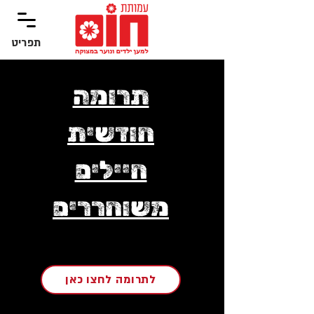
תפריט
‏תפריט
תרומה
חודשית
חיילים
משוחררים
לתרומה לחצו כאן