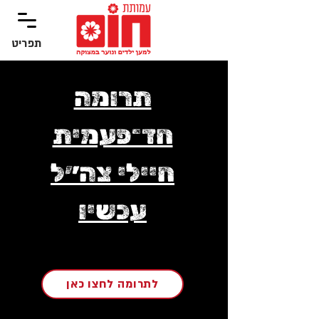
תפריט
‏תפריט
תרומה
חד־פעמית
חיילי צה״ל
עכשיו
לתרומה לחצו כאן