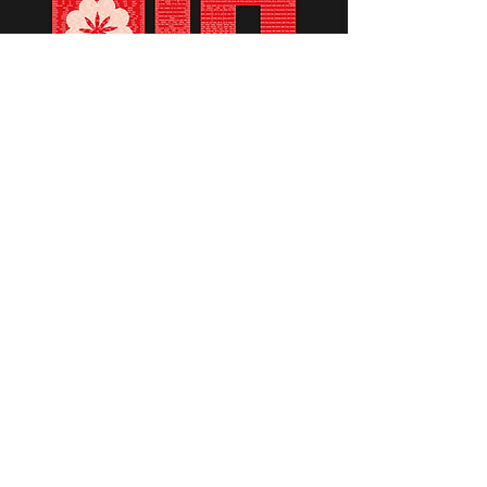
תומכים ביתומים ובמשפחות
החיילים וכוחות הביטחון, שחרפו
נפשם על הגנת המולדת ואינם
עוד איתנו.
לתרומה לחצו כאן