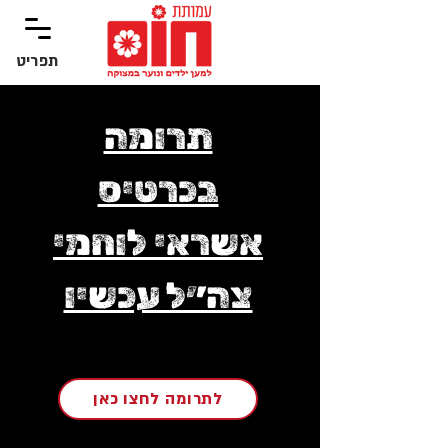
תפריט
‏תפריט
תרומה
בכרטיס
אשראי לוחמי
צה״ל עכשיו
לתרומה לחצו כאן