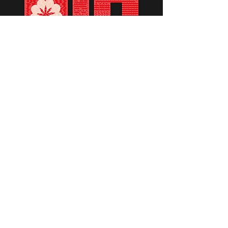
תומכים ביתומים ובמשפחות
החיילים וכוחות הביטחון, שחרפו
נפשם על הגנת המולדת ואינם
עוד איתנו.
לתרומה לחצו כאן