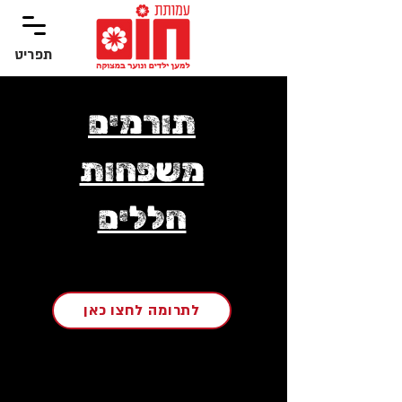
תפריט
‏תפריט
תורמים
משפחות
חללים
לתרומה לחצו כאן